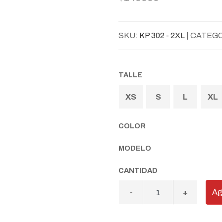
SKU:
KP 302 - 2XL
| CATEG
TALLE
XS
S
L
XL
COLOR
MODELO
CANTIDAD
Ag
-
+