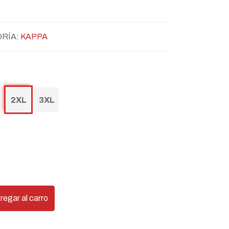
ORÍA:
KAPPA
2XL
3XL
regar al carro