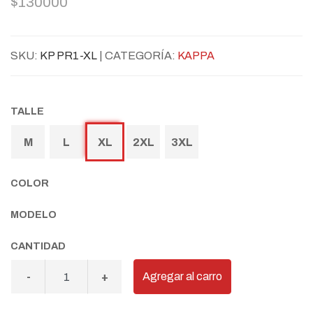
$130000
SKU:
KP PR1-XL
| CATEGORÍA:
KAPPA
TALLE
M
L
XL
2XL
3XL
COLOR
MODELO
CANTIDAD
Agregar al carro
-
+