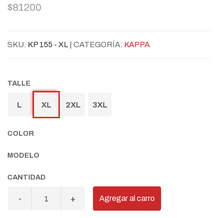
$81200
SKU:
KP 155 - XL
| CATEGORÍA:
KAPPA
TALLE
L
XL
2XL
3XL
COLOR
MODELO
CANTIDAD
Agregar al carro
-
+