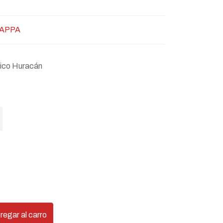
APPA
ético Huracán
regar al carro