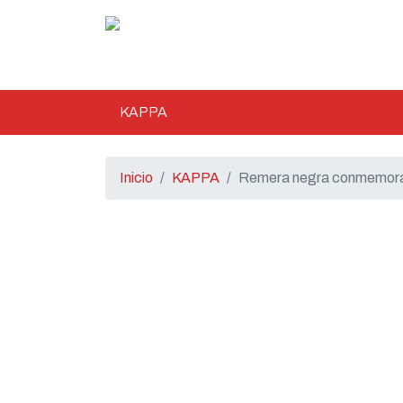
KAPPA
Inicio
KAPPA
Remera negra conmemora